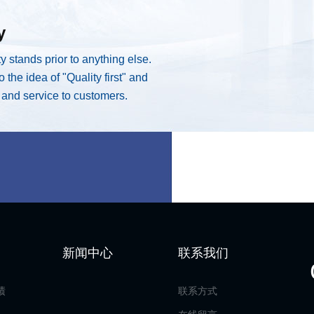
y
ty stands prior to anything else.
the idea of "Quality first" and
s and service to customers.
新闻中心
联系我们
绩
联系方式